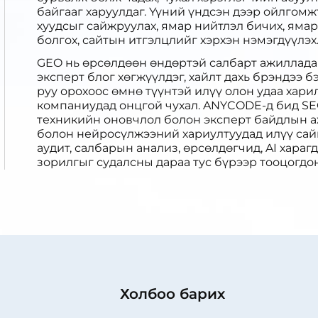
байгааг харуулдаг. Үүний үндсэн дээр ойлгом
хуудсыг сайжруулах, ямар нийтлэл бичих, яма
болгох, сайтын итгэлцлийг хэрхэн нэмэгдүүлэх
GEO нь өрсөлдөөн өндөртэй салбарт ажилладаг
эксперт блог хөгжүүлдэг, хайлт дахь брэндээ б
руу орохоос өмнө түүнтэй илүү олон удаа хар
компаниудад онцгой чухал. ANYCODE-д бид SEO
техникийн оновчлол болон эксперт байдлын аж
болон нейросүлжээний хариултуудад илүү сайн
аудит, салбарын анализ, өрсөлдөгчид, AI хара
зорилгыг судалсны дараа тус бүрээр тооцогдо
Холбоо барих