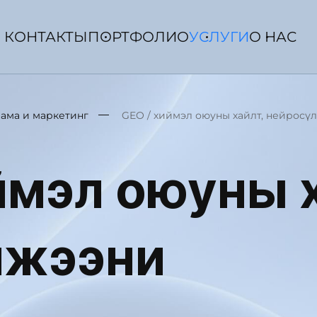
КОНТАКТЫ
ПОРТФОЛИО
УСЛУГИ
О НАС
ама и маркетинг
GEO / хиймэл оюуны хайлт, нейросү
ймэл оюуны х
лжээний хар