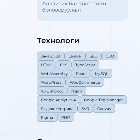
Аналитик ба стратегийн
боловсруулалт
Технологи
JavaScript
Laravel
SEO
GEO
HTML
CSS
TypeScript
WebAssembly
React
MySQL
WordPress
WooCommerce
1C-Битрикс
Nginx
Google Analytics 4
Google Tag Manager
Яндекс.Метрика
SVG
Canvas
Figma
PHP