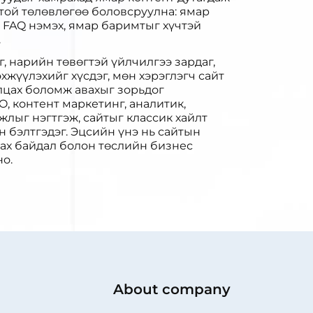
жтой төлөвлөгөө боловсруулна: ямар
р FAQ нэмэх, ямар баримтыг хүчтэй
.
, нарийн төвөгтэй үйлчилгээ зардаг,
эхжүүлэхийг хүсдэг, мөн хэрэглэгч сайт
илцах боломж авахыг зорьдог
, контент маркетинг, аналитик,
лыг нэгтгэж, сайтыг классик хайлт
 бэлтгэдэг. Эцсийн үнэ нь сайтын
гдах байдал болон төслийн бизнес
но.
About company