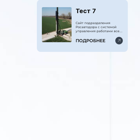
Тест 7
Сайт подразделения
Росавтодора с системой
управления работами всех
сваебойных машин и
системой бухгалтерского,
ПОДРОБНЕЕ
производственного и
финансового учёта.