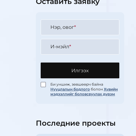
Оставить заявку
Нэр, овог
*
И-мэйл
*
Илгээх
Би уншиж, зөвшөөрч байна
Нууцлалын бодлого
болон
Хувийн
мэдээллийг боловсруулах дүрэм
Последние проекты