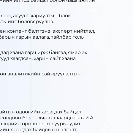
анийн ил тод байдал болон чадамжийн
боос, асуулт-хариултын блок,
ть-ийг боловсруулна.
н контент бэлтгэнэ: эксперт нийтлэл,
барын гарын авлага, тайлбар толь
дад хаана гарч ирж байгаа, ямар эх
ууд хаагдсан, харин сайт хаана
болон аналитикийн сайжруулалтын
йтын одоогийн харагдах байдал,
рсөлдөөн болон хянах шаардлагатай AI
брэндийн оролцооны суурь аудит
гийн харагдах байдлын шалгалт,