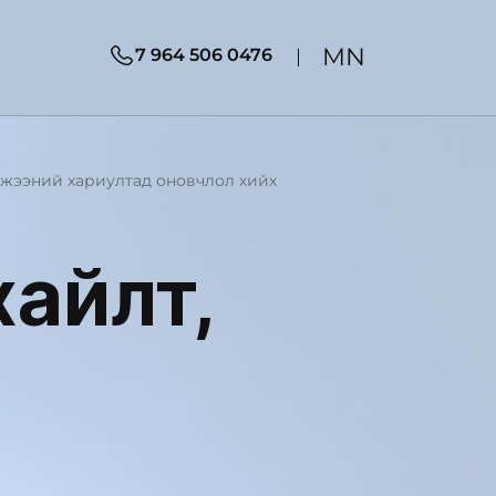
MN
7 964 506 0476
лжээний хариултад оновчлол хийх
айлт,