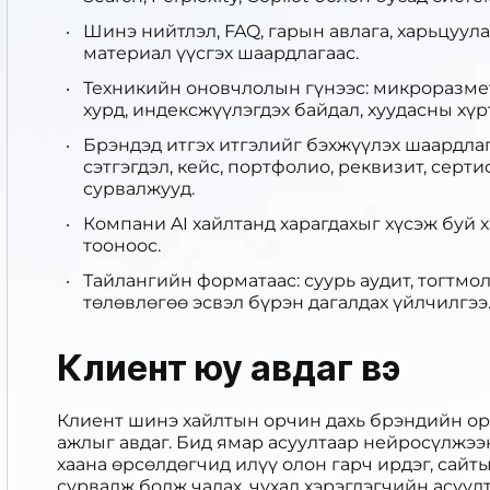
Шинэ нийтлэл, FAQ, гарын авлага, харьцуулал
материал үүсгэх шаардлагаас.
Техникийн оновчлолын гүнээс: микроразметк
хурд, индексжүүлэгдэх байдал, хуудасны хүр
Брэндэд итгэх итгэлийг бэхжүүлэх шаардлага
сэтгэгдэл, кейс, портфолио, реквизит, серт
сурвалжууд.
Компани AI хайлтанд харагдахыг хүсэж буй х
тооноос.
Тайлангийн форматаас: суурь аудит, тогтмо
төлөвлөгөө эсвэл бүрэн дагалдах үйлчилгээ
Клиент юу авдаг вэ
Клиент шинэ хайлтын орчин дахь брэндийн ор
ажлыг авдаг. Бид ямар асуултаар нейросүлжээ
хаана өрсөлдөгчид илүү олон гарч ирдэг, сайты
сурвалж болж чадах, чухал хэрэглэгчийн асуул