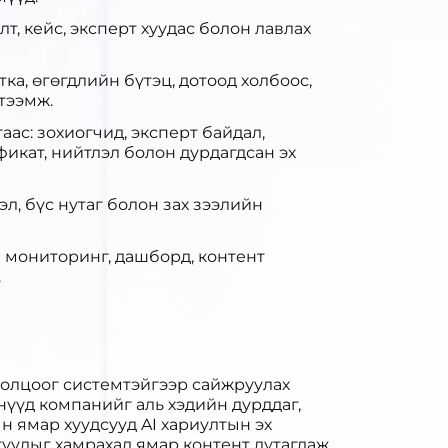
т, кейс, эксперт хуудас болон лавлах
а, өгөгдлийн бүтэц, дотоод холбоос,
тээмж.
ас: зохиогчид, эксперт байдал,
ификат, нийтлэл болон дурдагдсан эх
эл, бүс нутаг болон зах зээлийн
л мониторинг, дашборд, контент
.
олцоог системтэйгээр сайжруулах
нүүд компанийг аль хэдийн дурддаг,
н ямар хуудсууд AI хариултын эх
туудыг хамрахад ямар контент дутагдаж