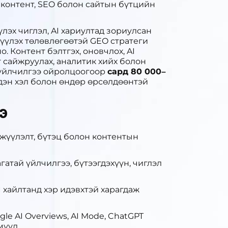
 контент, SEO болон сайтын бүтцийн
лэх чиглэл, AI хариултад зориулсан
үүлэх төлөвлөгөөтэй GEO стратеги
. Контент бэлтгэх, оновчлох, AI
 сайжруулах, аналитик хийх болон
 үйлчилгээ ойролцоогоор
сард 80 000–
эдэн хэл болон өндөр өрсөлдөөнтэй
э
жүүлэлт, бүтэц болон контентын
атай үйлчилгээ, бүтээгдэхүүн, чиглэл
хайлтанд хэр идэвхтэй харагдаж
e AI Overviews, AI Mode, ChatGPT
мүүд.