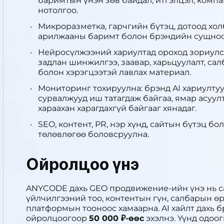
баримтын үнэн зөв байдал, итгэлцэл, комп
нотолгоо.
Микроразметка, гарчгийн бүтэц, дотоод хол
арилжааны баримт болон брэндийн сущнос
Нейросүлжээний хариултад ороход зориулса
задлан шинжилгээ, заавар, харьцуулалт, сал
болон хэрэгцээтэй лавлах материал.
Мониторинг тохируулна: брэнд AI хариултуу
сурвалжууд иш татагдаж байгаа, ямар асуулт
хараахан харагдахгүй байгааг хянадаг.
SEO, контент, PR, нэр хүнд, сайтын бүтэц 
төлөвлөгөө боловсруулна.
Ойролцоо үнэ
ANYCODE дахь GEO продвижение-ийн үнэ нь са
үйлчилгээний тоо, контентын гүн, салбарын ө
платформын тооноос хамаарна. AI хайлт дахь 
ойролцоогоор
50 000 ₽-өөс
эхэлнэ. Үүнд одоо