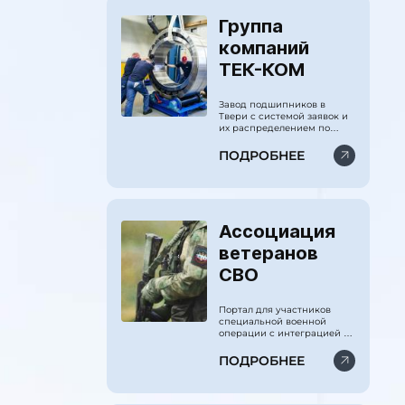
Группа
компаний
ТЕК-КОМ
Завод подшипников в
Твери с системой заявок и
их распределением по
CRM.
ПОДРОБНЕЕ
Ассоциация
ветеранов
СВО
Портал для участников
специальной военной
операции с интеграцией по
ведомствам министерства
обороны. Куратор
ПОДРОБНЕЕ
администрация
президента РФ.