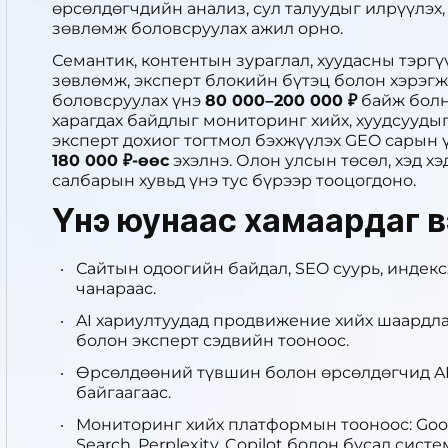
өрсөлдөгчдийн анализ, сул талуудыг илрүүлэх,
зөвлөмж боловсруулах ажил орно.
Семантик, контентын зураглал, хуудасны тэргүү
зөвлөмж, эксперт блокийн бүтэц болон хэрэгж
боловсруулах үнэ
80 000–200 000 ₽
байж болно
харагдах байдлыг мониторинг хийх, хуудсуудыг
эксперт дохиог тогтмол бэхжүүлэх GEO сарын
180 000 ₽-өөс
эхэлнэ. Олон улсын төсөл, хэд х
салбарын хувьд үнэ тус бүрээр тооцогдоно.
Үнэ юунаас хамаардаг в
Сайтын одоогийн байдал, SEO суурь, индекс
чанараас.
AI хариултуудад продвижение хийх шаардлаг
болон эксперт сэдвийн тооноос.
Өрсөлдөөний түвшин болон өрсөлдөгчид AI 
байгаагаас.
Мониторинг хийх платформын тооноос: Googl
Search, Perplexity, Copilot болон бусад систе