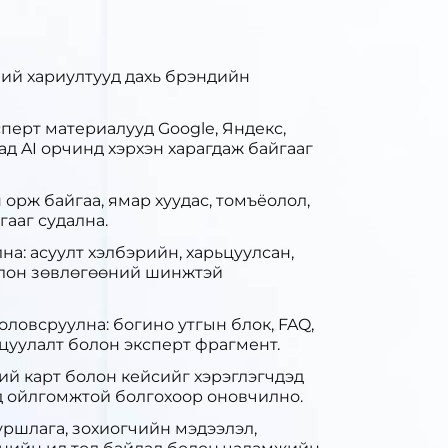
ний хариултууд дахь брэндийн
сперт материалууд Google, Яндекс,
усад AI орчинд хэрхэн харагдаж байгааг
 орж байгаа, ямар хуудас, томъёолол,
гааг судална.
а: асуулт хэлбэрийн, харьцуулсан,
олон зөвлөгөөний шинжтэй
оловсруулна: богино утгын блок, FAQ,
рьцуулалт болон эксперт фрагмент.
ний карт болон кейсийг хэрэглэгчдэд
д ойлгомжтой болгохоор оновчилно.
туршлага, зохиогчийн мэдээлэл,