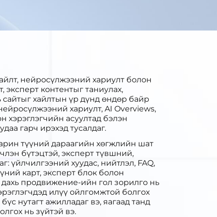
 хайлт, нейросүлжээний хариулт болон
, эксперт контентыг таниулах,
ь сайтыг хайлтын үр дүнд өндөр байр
нейросүлжээний хариулт, AI Overviews,
олон хэрэглэгчийн асуултад бэлэн
удаа гарч ирэхэд тусалдаг.
харин түүний дараагийн хөгжлийн шат
члэн бүтэцтэй, эксперт түвшний,
: үйлчилгээний хуудас, нийтлэл, FAQ,
үүний карт, эксперт блок болон
т дахь продвижение-ийн гол зорилго нь
хэрэглэгчдэд илүү ойлгомжтой болгох
 бүс нутагт ажилладаг вэ, яагаад танд
олгох нь зүйтэй вэ.