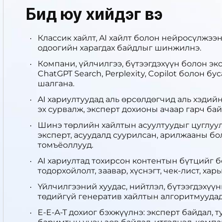
Бид юу хийдэг вэ
Классик хайлт, AI хайлт болон нейросүлжээ
одоогийн харагдах байдлыг шинжилнэ.
Компани, үйлчилгээ, бүтээгдэхүүн болон эк
ChatGPT Search, Perplexity, Copilot болон б
шалгана.
AI хариултуудад аль өрсөлдөгчид аль хэдийн
эх сурвалж, эксперт дохионы ачаар гарч бай
Шинэ төрлийн хайлтын асуултуудыг цуглуулн
эксперт, асуудалд суурилсан, арилжааны б
томъёоллууд.
AI хариултад тохирсон контентын бүтцийг б
тодорхойлолт, заавар, хүснэгт, чек-лист, ха
Үйлчилгээний хуудас, нийтлэл, бүтээгдэхүү
төдийгүй генератив хайлтын алгоритмууда
E-E-A-T дохиог бэхжүүлнэ: эксперт байдал, 