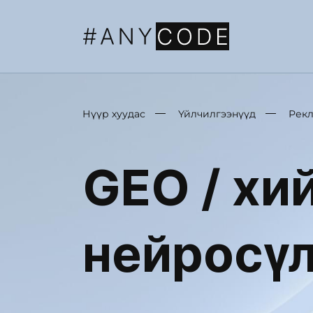
Нүүр хуудас
Үйлчилгээнүүд
Рекл
GEO / хи
нейросү