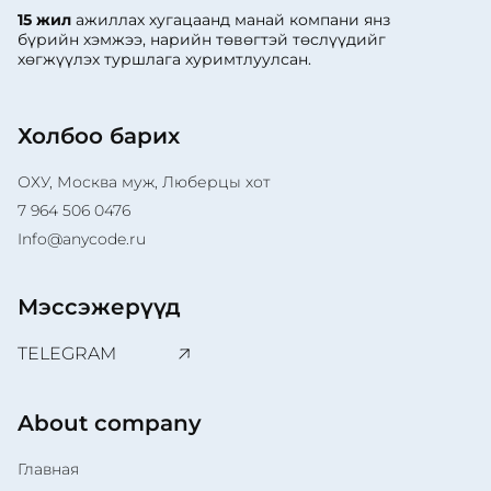
15 жил
ажиллах хугацаанд манай компани янз
бүрийн хэмжээ, нарийн төвөгтэй төслүүдийг
хөгжүүлэх туршлага хуримтлуулсан.
Холбоо барих
ОХУ, Москва муж, Люберцы хот
7 964 506 0476
Info@anycode.ru
Мэссэжерүүд
TELEGRAM
About company
Главная