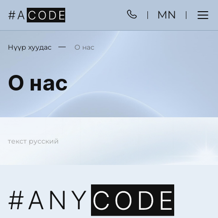
MN
Нүүр хуудас
О нас
О нас
текст русский