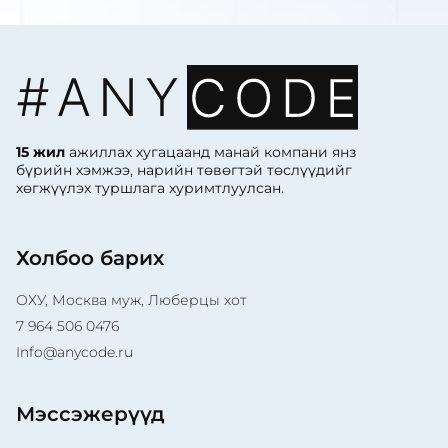
15 жил
ажиллах хугацаанд манай компани янз
бүрийн хэмжээ, нарийн төвөгтэй төслүүдийг
хөгжүүлэх туршлага хуримтлуулсан.
Холбоо барих
ОХУ, Москва муж, Люберцы хот
7 964 506 0476
Info@anycode.ru
Мэссэжерүүд