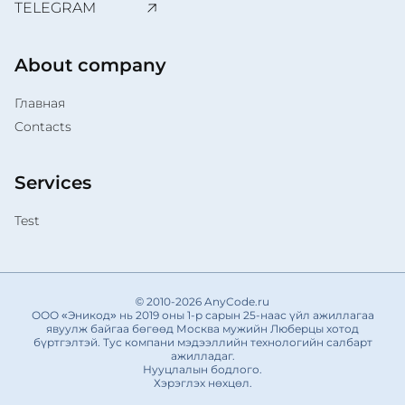
TELEGRAM
About company
Главная
Contacts
Services
Test
© 2010-2026 AnyCode.ru
ООО «Эникод» нь 2019 оны 1-р сарын 25-наас үйл ажиллагаа
явуулж байгаа бөгөөд Москва мужийн Люберцы хотод
бүртгэлтэй. Тус компани мэдээллийн технологийн салбарт
ажилладаг.
Нууцлалын бодлого.
Хэрэглэх нөхцөл.