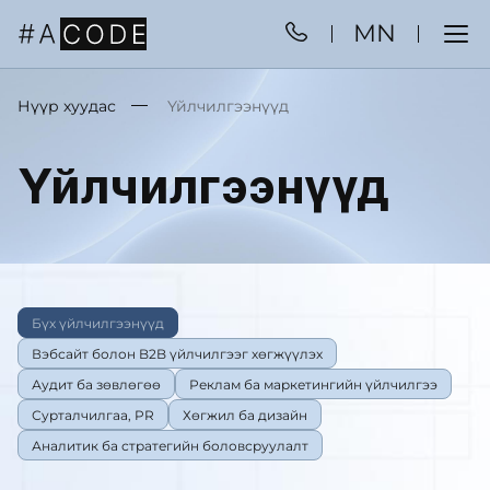
MN
Нүүр хуудас
Үйлчилгээнүүд
Үйлчилгээнүүд
Бүх үйлчилгээнүүд
Вэбсайт болон B2B үйлчилгээг хөгжүүлэх
Аудит ба зөвлөгөө
Реклам ба маркетингийн үйлчилгээ
Сурталчилгаа, PR
Хөгжил ба дизайн
Аналитик ба стратегийн боловсруулалт