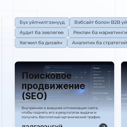
Бүх үйлчилгээнүүд
Вэбсайт болон B2B үй
Аудит ба зөвлөгөө
Реклам ба маркетинг
Хөгжил ба дизайн
Аналитик ба стратеги
Поисковое
продвижение
(SEO)
Внутренняя и внешняя оптимизация сайта,
чтобы поднять его в результатах выдачи и
получать бесплатный органический трафик.