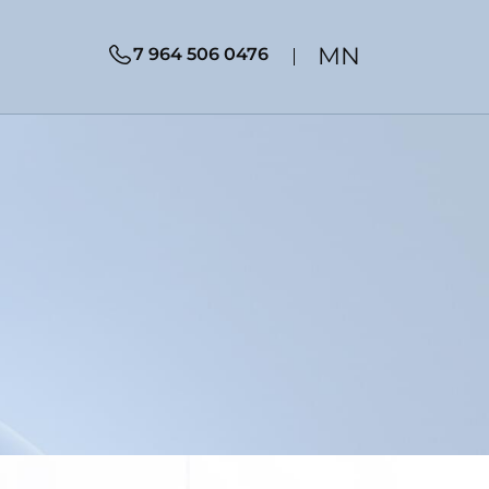
MN
7 964 506 0476