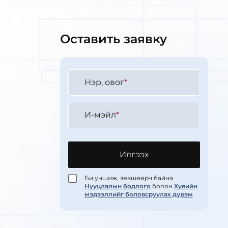
Оставить заявку
Нэр, овог
*
И-мэйл
*
Илгээх
Би уншиж, зөвшөөрч байна
Нууцлалын бодлого
болон
Хувийн
мэдээллийг боловсруулах дүрэм