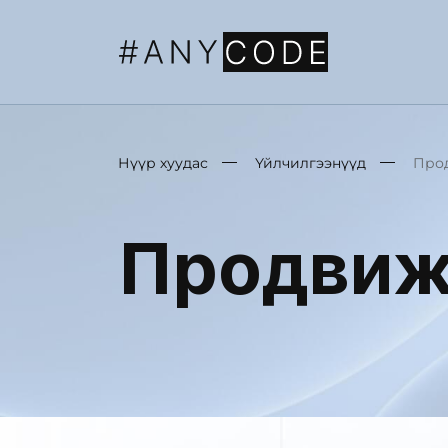
Нүүр хуудас
Үйлчилгээнүүд
Про
Продвиж