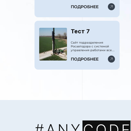
ведомствам министерства
обороны. Куратор
ПОДРОБНЕЕ
администрация
президента РФ.
Тест 7
Сайт подразделения
Росавтодора с системой
управления работами всех
сваебойных машин и
системой бухгалтерского,
ПОДРОБНЕЕ
производственного и
финансового учёта.