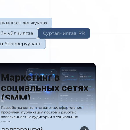
лчилгээг хөгжүүлэх
ийн үйлчилгээ
Сурталчилгаа, PR
йн боловсруулалт
Маркетинг в
социальных сетях
(SMM)
Разработка контент-стратегии, оформление
профилей, публикация постов и работа с
вовлеченностью аудитории в социальных
сетях.