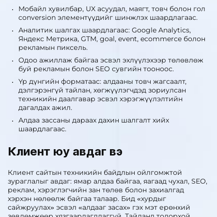
Мобайл хувилбар, UX асуудал, маягт, товч болон гол
conversion элементүүдийг шинжлэх шаардлагаас.
Аналитик шалгах шаардлагаас: Google Analytics,
Яндекс Метрика, GTM, goal, event, ecommerce болон
рекламын пиксель.
Одоо ажиллаж байгаа эсвэл эхлүүлэхээр төлөвлөж
буй рекламын болон SEO сувгийн тооноос.
Үр дүнгийн форматаас: алдааны товч жагсаалт,
дэлгэрэнгүй тайлан, хөгжүүлэгчдэд зориулсан
техникийн даалгавар эсвэл хэрэгжүүлэлтийн
дагалдах ажил.
Алдаа зассаны дараах дахин шалгалт хийх
шаардлагаас.
Клиент юу авдаг вэ
Клиент сайтын техникийн байдлын ойлгомжтой
зураглалыг авдаг: ямар алдаа байгаа, яагаад чухал, SEO,
реклам, хэрэглэгчийн зан төлөв болон захиалгад
хэрхэн нөлөөлж байгаа талаар. Бид «хурдыг
сайжруулах» эсвэл «алдааг засах» гэх мэт ерөнхий
зөвлөмжөөр хязгаарлагддаггүй. Тайланд тодорхой