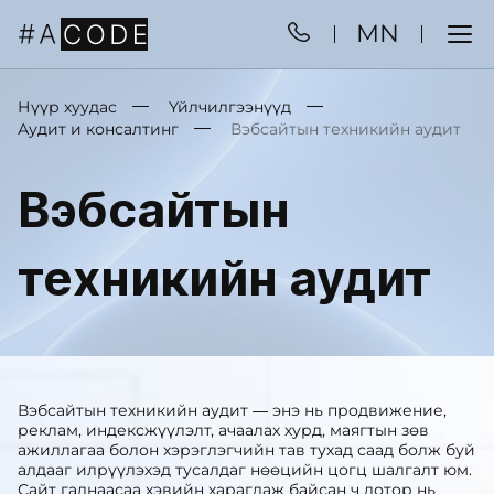
MN
Нүүр хуудас
Үйлчилгээнүүд
Аудит и консалтинг
Вэбсайтын техникийн аудит
Вэбсайтын
техникийн аудит
Вэбсайтын техникийн аудит — энэ нь продвижение,
реклам, индексжүүлэлт, ачаалах хурд, маягтын зөв
ажиллагаа болон хэрэглэгчийн тав тухад саад болж буй
алдааг илрүүлэхэд тусалдаг нөөцийн цогц шалгалт юм.
Сайт гаднаасаа хэвийн харагдаж байсан ч дотор нь