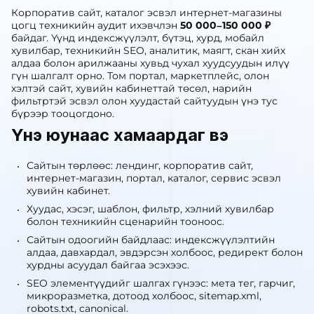
Корпоратив сайт, каталог эсвэл интернет-магазины
цогц техникийн аудит ихэвчлэн
50 000–150 000 ₽
байдаг. Үүнд индексжүүлэлт, бүтэц, хурд, мобайл
хувилбар, техникийн SEO, аналитик, маягт, скан хийх
алдаа болон арилжааны хувьд чухал хуудсуудын илүү
гүн шалгалт орно. Том портал, маркетплейс, олон
хэлтэй сайт, хувийн кабинеттай төсөл, нарийн
фильтртэй эсвэл олон хуудастай сайтуудын үнэ тус
бүрээр тооцогдоно.
Үнэ юунаас хамаардаг вэ
Сайтын төрлөөс: лендинг, корпоратив сайт,
интернет-магазин, портал, каталог, сервис эсвэл
хувийн кабинет.
Хуудас, хэсэг, шаблон, фильтр, хэлний хувилбар
болон техникийн сценарийн тооноос.
Сайтын одоогийн байдлаас: индексжүүлэлтийн
алдаа, давхардал, эвдэрсэн холбоос, редирект болон
хурдны асуудал байгаа эсэхээс.
SEO элементүүдийг шалгах гүнээс: мета тег, гарчиг,
микроразметка, дотоод холбоос, sitemap.xml,
robots.txt, canonical.