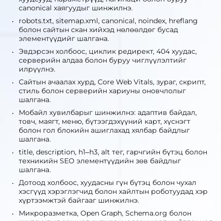
canonical хаягуудыг шинжилнэ.
robots.txt, sitemap.xml, canonical, noindex, hreflang
болон сайтын скан хийхэд нөлөөлдөг бусад
элементүүдийг шалгана.
Эвдэрсэн холбоос, циклик редирект, 404 хуудас,
серверийн алдаа болон буруу чиглүүлэлтийг
илрүүлнэ.
Сайтын ачаалах хурд, Core Web Vitals, зураг, скрипт,
стиль болон серверийн хариуны оновчлолыг
шалгана.
Мобайл хувилбарыг шинжилнэ: адаптив байдал,
товч, маягт, меню, бүтээгдэхүүний карт, хүснэгт
болон гол блокийн ашиглахад хялбар байдлыг
шалгана.
title, description, h1–h3, alt тег, гарчгийн бүтэц болон
техникийн SEO элементүүдийн зөв байдлыг
шалгана.
Дотоод холбоос, хуудасны гүн бүтэц болон чухал
хэсгүүд хэрэглэгчид болон хайлтын роботуудад хэр
хүртээмжтэй байгааг шинжилнэ.
Микроразметка, Open Graph, Schema.org болон