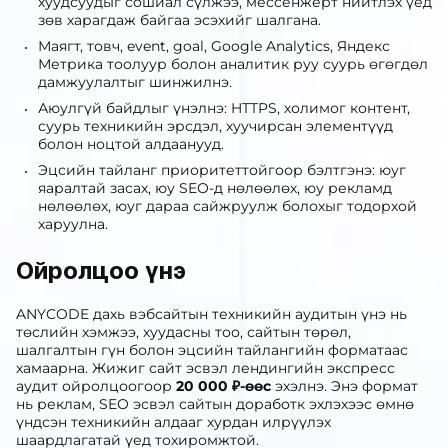
хуудсуудыг сошиал сүлжээ, мессенжерт нийтлэх үед
зөв харагдаж байгаа эсэхийг шалгана.
Маягт, товч, event, goal, Google Analytics, Яндекс
Метрика тоолуур болон аналитик руу суурь өгөгдөл
дамжуулалтыг шинжилнэ.
Аюулгүй байдлыг үнэлнэ: HTTPS, холимог контент,
суурь техникийн эрсдэл, хуучирсан элементүүд
болон ноцтой алдаанууд.
Эцсийн тайланг приоритеттойгоор бэлтгэнэ: юуг
яаралтай засах, юу SEO-д нөлөөлөх, юу рекламд
нөлөөлөх, юуг дараа сайжруулж болохыг тодорхой
харуулна.
Ойролцоо үнэ
ANYCODE дахь вэбсайтын техникийн аудитын үнэ нь
төслийн хэмжээ, хуудасны тоо, сайтын төрөл,
шалгалтын гүн болон эцсийн тайлангийн форматаас
хамаарна. Жижиг сайт эсвэл лендингийн экспресс
аудит ойролцоогоор
20 000 ₽-өөс
эхэлнэ. Энэ формат
нь реклам, SEO эсвэл сайтын доработк эхлэхээс өмнө
үндсэн техникийн алдааг хурдан илрүүлэх
шаардлагатай үед тохиромжтой.