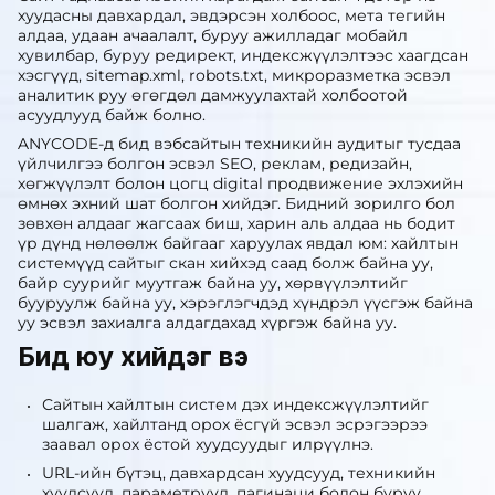
хуудасны давхардал, эвдэрсэн холбоос, мета тегийн
алдаа, удаан ачаалалт, буруу ажилладаг мобайл
хувилбар, буруу редирект, индексжүүлэлтээс хаагдсан
хэсгүүд, sitemap.xml, robots.txt, микроразметка эсвэл
аналитик руу өгөгдөл дамжуулахтай холбоотой
асуудлууд байж болно.
ANYCODE-д бид вэбсайтын техникийн аудитыг тусдаа
үйлчилгээ болгон эсвэл SEO, реклам, редизайн,
хөгжүүлэлт болон цогц digital продвижение эхлэхийн
өмнөх эхний шат болгон хийдэг. Бидний зорилго бол
зөвхөн алдааг жагсаах биш, харин аль алдаа нь бодит
үр дүнд нөлөөлж байгааг харуулах явдал юм: хайлтын
системүүд сайтыг скан хийхэд саад болж байна уу,
байр суурийг муутгаж байна уу, хөрвүүлэлтийг
бууруулж байна уу, хэрэглэгчдэд хүндрэл үүсгэж байна
уу эсвэл захиалга алдагдахад хүргэж байна уу.
Бид юу хийдэг вэ
Сайтын хайлтын систем дэх индексжүүлэлтийг
шалгаж, хайлтанд орох ёсгүй эсвэл эсрэгээрээ
заавал орох ёстой хуудсуудыг илрүүлнэ.
URL-ийн бүтэц, давхардсан хуудсууд, техникийн
хуудсууд, параметрүүд, пагинаци болон буруу