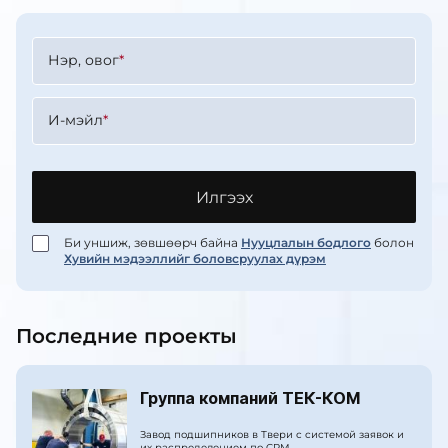
Нэр, овог
*
И-мэйл
*
Илгээх
Би уншиж, зөвшөөрч байна
Нууцлалын бодлого
болон
Хувийн мэдээллийг боловсруулах дүрэм
Последние проекты
Группа компаний ТЕК-КОМ
Завод подшипников в Твери с системой заявок и
их распределением по CRM.