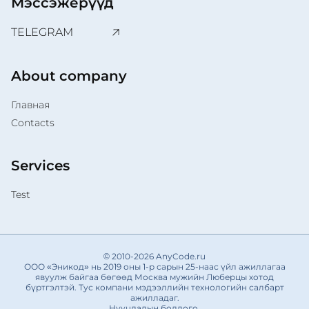
Мэссэжерүүд
TELEGRAM
About company
Главная
Contacts
Services
Test
© 2010-2026 AnyCode.ru
ООО «Эникод» нь 2019 оны 1-р сарын 25-наас үйл ажиллагаа
явуулж байгаа бөгөөд Москва мужийн Люберцы хотод
бүртгэлтэй. Тус компани мэдээллийн технологийн салбарт
ажилладаг.
Нууцлалын бодлого.