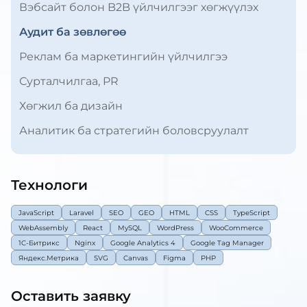
Вэбсайт болон B2B үйлчилгээг хөгжүүлэх
Аудит ба зөвлөгөө
Реклам ба маркетингийн үйлчилгээ
Сурталчилгаа, PR
Хөгжил ба дизайн
Аналитик ба стратегийн боловсруулалт
Технологи
JavaScript
Laravel
SEO
GEO
HTML
CSS
TypeScript
WebAssembly
React
MySQL
WordPress
WooCommerce
1C-Битрикс
Nginx
Google Analytics 4
Google Tag Manager
Яндекс.Метрика
SVG
Canvas
Figma
PHP
Оставить заявку