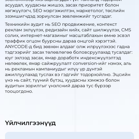
асуудал, хуудасны жишээ, засах приоритет болон
хөгжүүлэгч, SEO мэргэжилтэн, маркетолог, төслийн
эзэмшигчдэд зориулсан зөвлөмжийг тусгадаг.
Техникийн аудит нь SEO продвижение, контекст
реклам эхлүүлэх, редизайн хийх, сайт шилжүүлэх, CMS
солих, интернет-магазиныг масштаблахын өмнө эсвэл
траффик огцом буурсны дараа онцгой хэрэгтэй.
ANYCODE-д бид зөвхөн алдааг олж илрүүлэхээс гадна
тэдгээрийг засах төлөвлөгөө боловсруулахад тусалдаг:
юуг эхлээд засах, ямар доработк индексжүүлэлтэд
нөлөөлөх, ямар сайжруулалт conversion-ийг нэмэх, аль
нь рекламын кампаниудыг илүү үр дүнтэй
ажиллуулахад туслах вэ гэдгийг тодорхойлно. Эцсийн
үнэ нь сайт, түүний бүтэц, хуудасны хэмжээ болон
аудитын зорилгыг үнэлсний дараа тус бүрээр
тооцогдоно.
Үйлчилгээнүүд