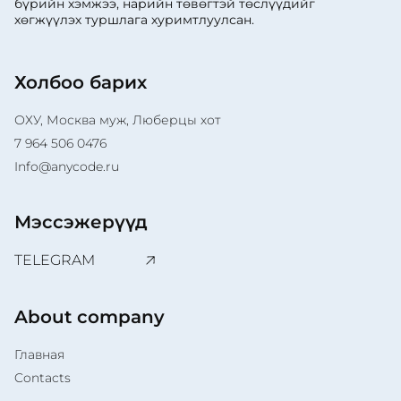
бүрийн хэмжээ, нарийн төвөгтэй төслүүдийг
хөгжүүлэх туршлага хуримтлуулсан.
Холбоо барих
ОХУ, Москва муж, Люберцы хот
7 964 506 0476
Info@anycode.ru
Мэссэжерүүд
TELEGRAM
About company
Главная
Contacts