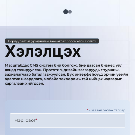
Борлуулалтыг урьдчилан таамаглах боломжтой болгох
Хэлэлцэх
Масштабдах CMS систем бий болгож, бие даасан бизнес үйл
явцад тохируулсан. Прототип, дизайн загваруудыг туршиж,
захиалагчаар баталгаажуулсан. Бүх интерфейсүүд орчин үеийн
адаптив шаардлага, мобайл төхөөрөмжтэй нийцэх чадварыг
харгалзан хийгдсэн.
*
- заавал бөглөх талбар
Нэр, овог
*