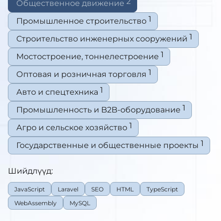
2
Общественное движение
1
Промышленное строительство
1
Строительство инженерных сооружений
1
Мостостроение, тоннелестроение
1
Оптовая и розничная торговля
1
Авто и спецтехника
1
Промышленность и B2B-оборудование
1
Агро и сельское хозяйство
1
Государственные и общественные проекты
Шийдлүүд:
JavaScript
Laravel
SEO
HTML
TypeScript
WebAssembly
MySQL