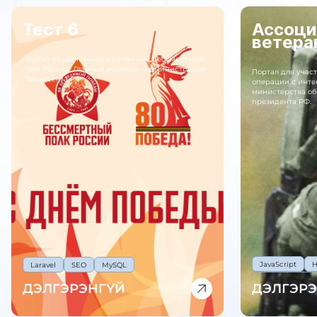
Тест 6
Ассоци
ветера
Портал общественного движения бессмертный
полк России. Главный куратор - Администрация
Портал для учас
Президента РФ.
операции с инте
министерства о
президента РФ.
JavaScript
Laravel
SEO
MySQL
WebAssembly
ДЭЛГЭРЭНГҮЙ
ДЭЛГЭР