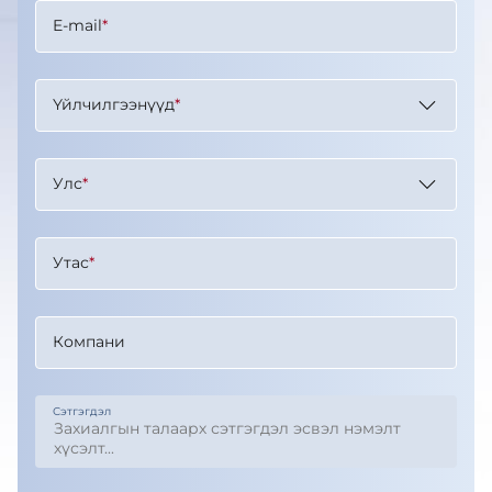
E-mail
*
Үйлчилгээнүүд
*
Улс
*
Утас
*
Компани
Сэтгэгдэл