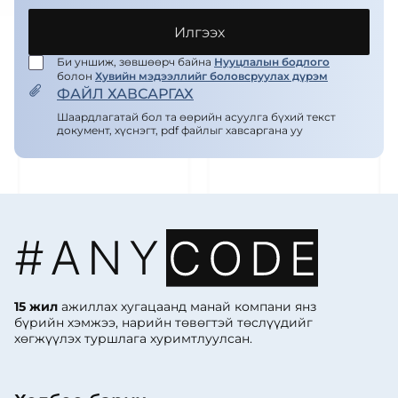
Илгээх
Би уншиж, зөвшөөрч байна
Нууцлалын бодлого
болон
Хувийн мэдээллийг боловсруулах дүрэм
ФАЙЛ ХАВСАРГАХ
Шаардлагатай бол та өөрийн асуулга бүхий текст
документ, хүснэгт, pdf файлыг хавсаргана уу
15 жил
ажиллах хугацаанд манай компани янз
бүрийн хэмжээ, нарийн төвөгтэй төслүүдийг
хөгжүүлэх туршлага хуримтлуулсан.